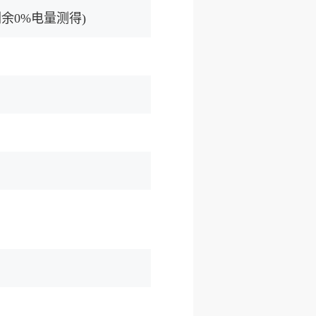
剩余0%电量测得)