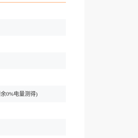
剩余0%电量测得)