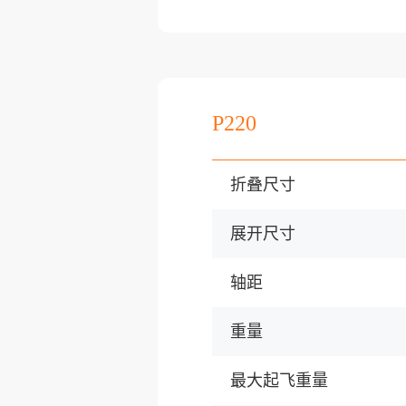
P220
折叠尺寸
展开尺寸
轴距
重量
最大起飞重量