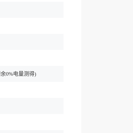
剩余0%电量测得)